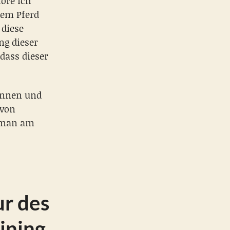
höre ich
dem Pferd
 diese
ng dieser
dass dieser
ennen und
 von
t man am
ur des
ining