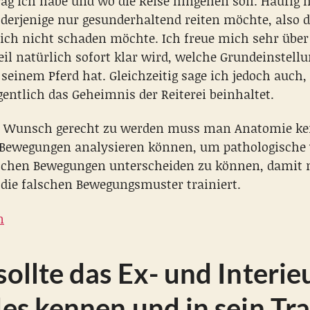
ag ich habe und wo die Reise hingehen soll. Häufig 
 derjenige nur gesunderhaltend reiten möchte, also 
ich nicht schaden möchte. Ich freue mich sehr über
il natürlich sofort klar wird, welche Grundeinstellu
einem Pferd hat. Gleichzeitig sage ich jedoch auch, 
entlich das Geheimnis der Reiterei beinhaltet.
 Wunsch gerecht zu werden muss man Anatomie k
 Bewegungen analysieren können, um pathologische
schen Bewegungen unterscheiden zu können, dami
 die falschen Bewegungsmuster trainiert.
:
n
Über
die
ollte das Ex- und Interie
Versammlung
oder
es kennen und in sein Tra