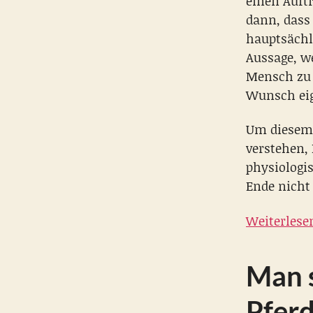
einen Auftr
dann, dass
hauptsächl
Aussage, we
Mensch zu s
Wunsch eig
Um diesem
verstehen,
physiologi
Ende nicht
Weiterlese
Man s
Pferd