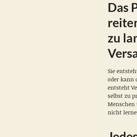
Das 
reite
zu la
Vers
Sie entsteh
oder kann 
entsteht V
selbst zu p
Menschen 
nicht lerne
Jedes