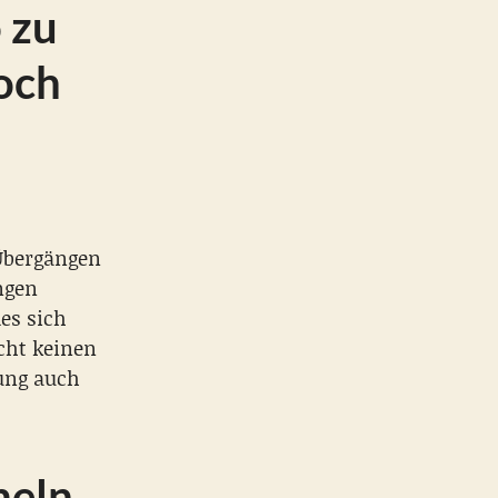
 zu
noch
 Übergängen
ngen
es sich
ucht keinen
ung auch
meln