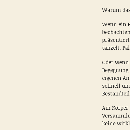
Warum das 
Wenn ein P
beobachten
präsentier
tänzelt. Fa
Oder wenn e
Begegnung 
eigenen Ant
schnell un
Bestandteil
Am Körper 
Versammlun
keine wirk