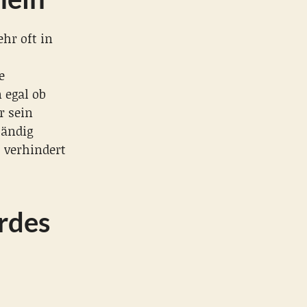
hr oft in
e
 egal ob
r sein
tändig
 verhindert
erdes