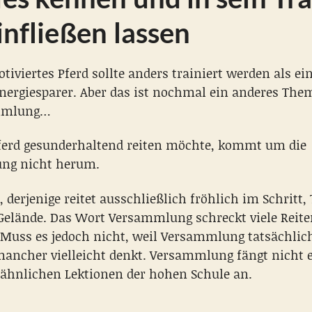
eben
nicht
infließen lassen
tiviertes Pferd sollte anders trainiert werden als ein
Energiesparer. Aber das ist nochmal ein anderes The
mmlung…
ferd gesunderhaltend reiten möchte, kommt um die
ng nicht herum.
, derjenige reitet ausschließlich fröhlich im Schritt,
Gelände. Das Wort Versammlung schreckt viele Reiter
 Muss es jedoch nicht, weil Versammlung tatsächlich
 mancher vielleicht denkt. Versammlung fängt nicht e
r ähnlichen Lektionen der hohen Schule an.