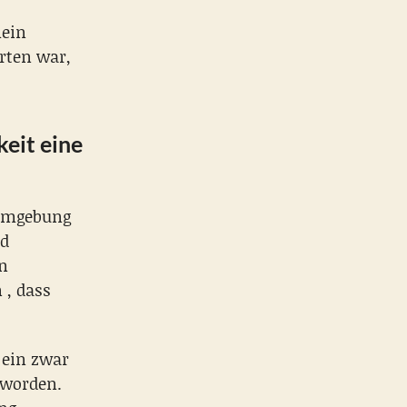
mein
rten war,
keit eine
 Umgebung
nd
n
 , dass
 ein zwar
eworden.