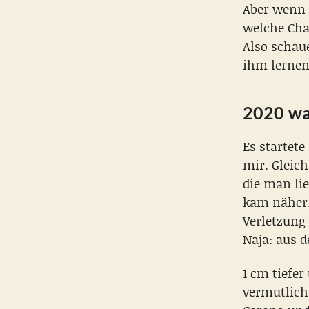
Aber wenn 
welche Cha
Also schaue
ihm lernen 
2020 war
Es startet
mir. Gleich
die man li
kam näher.
Verletzung 
Naja: aus 
1 cm tiefer
vermutlich