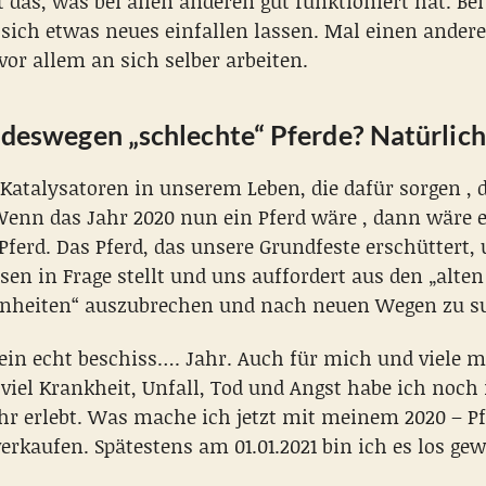
 das, was bei allen anderen gut funktioniert hat. Be
ich etwas neues einfallen lassen. Mal einen ander
or allem an sich selber arbeiten.
 deswegen „schlechte“ Pferde? Natürlich
 Katalysatoren in unserem Leben, die dafür sorgen , 
enn das Jahr 2020 nun ein Pferd wäre , dann wäre 
Pferd. Das Pferd, das unsere Grundfeste erschüttert,
en in Frage stellt und uns auffordert aus den „alte
nheiten“ auszubrechen und nach neuen Wegen zu s
 ein echt beschiss…. Jahr. Auch für mich und viele 
oviel Krankheit, Unfall, Tod und Angst habe ich noch
hr erlebt. Was mache ich jetzt mit meinem 2020 – Pf
erkaufen. Spätestens am 01.01.2021 bin ich es los ge