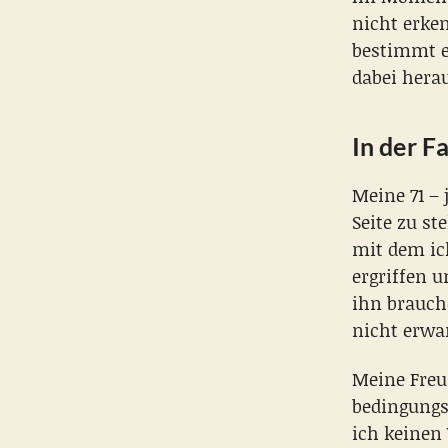
nicht erke
bestimmt e
dabei her
In der F
Meine 71 – 
Seite zu st
mit dem ic
ergriffen u
ihn brauch
nicht erwar
Meine Freu
bedingungs
ich keinen