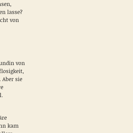
hsen,
en lasse?
icht von
eundin von
losigkeit,
 Aber sie
re
l.
äre
Dann kam