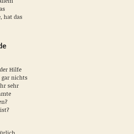
allem
as
, hat das
de
der Hilfe
 gar nichts
ehr sehr
ammte
en?
ist?
ürlich