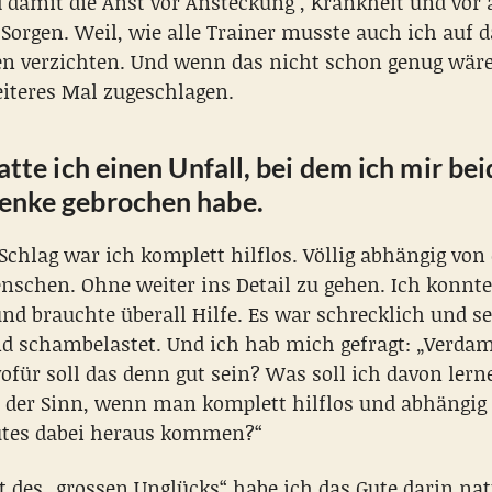
 damit die Anst vor Ansteckung , Krankheit und vor 
 Sorgen. Weil, wie alle Trainer musste auch ich auf d
en verzichten. Und wenn das nicht schon genug wäre
eiteres Mal zugeschlagen.
atte ich einen Unfall, bei dem ich mir bei
enke gebrochen habe.
chlag war ich komplett hilflos. Völlig abhängig von 
nschen. Ohne weiter ins Detail zu gehen. Ich konnte
nd brauchte überall Hilfe. Es war schrecklich und s
nd schambelastet. Und ich hab mich gefragt: „Verd
ofür soll das denn gut sein? Was soll ich davon lern
t der Sinn, wenn man komplett hilflos und abhängig 
utes dabei heraus kommen?“
des „grossen Unglücks“ habe ich das Gute darin nat