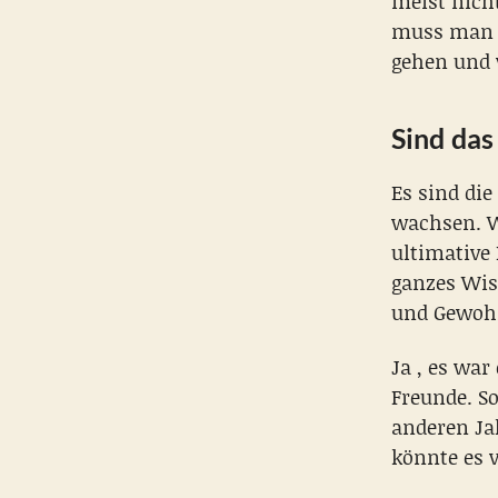
meist nicht
muss man s
gehen und v
Sind das
Es sind die
wachsen. W
ultimative 
ganzes Wiss
und Gewoh
Ja , es war
Freunde. S
anderen Ja
könnte es v