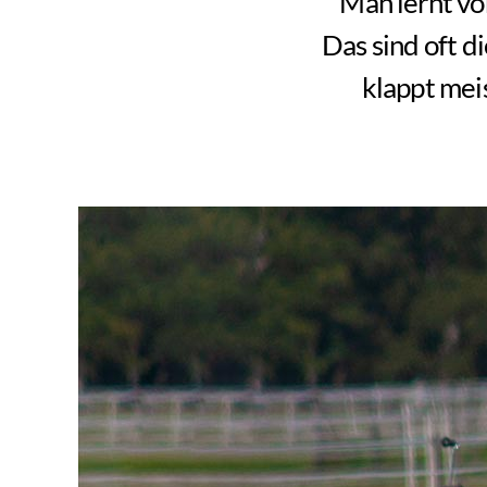
Man lernt vo
Das sind oft d
klappt meis