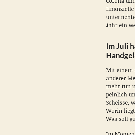
Corona und
finanzielle
unterricht
Jahr ein w
Im Juli h
Handgel
Mit einem S
anderer Me
mehr tun u
peinlich u
Scheisse, w
Worin lieg
Was soll g
Im Moment 