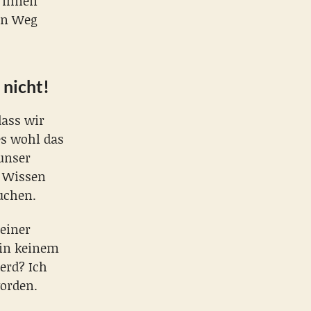
i ihnen
en Weg
 nicht!
dass wir
es wohl das
 unser
n Wissen
uchen.
meiner
 in keinem
erd? Ich
worden.