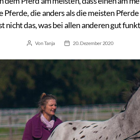
n dem Pferd am meisten, dass einen am mei
ie Pferde, die anders als die meisten Pferde 
t nicht das, was bei allen anderen gut funkt
Von
Tanja
20. Dezember 2020
Beitragsautor
Beitragsdatum