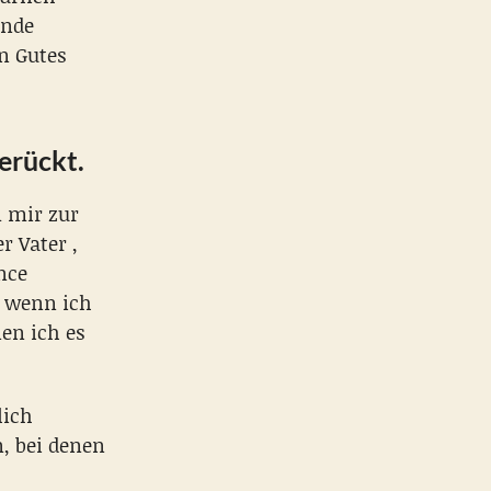
Ende
n Gutes
erückt.
m mir zur
r Vater ,
nce
, wenn ich
en ich es
lich
, bei denen