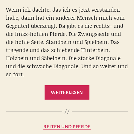
Wenn ich dachte, das ich es jetzt verstanden
habe, dann hat ein anderer Mensch mich vom
Gegenteil überzeugt. Da gibt es die rechts- und
die links-hohlen Pferde. Die Zwangsseite und
die hohle Seite. Standbein und Spielbein. Das
tragende und das schiebende Hinterbein.
Holzbein und Säbelbein. Die starke Diagonale
und die schwache Diagonale. Und so weiter und
so fort.
„Die
WEITERLESEN
Skala
der
Ausbildung
und
Kategorien
REITEN UND PFERDE
die