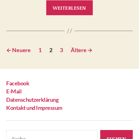
„Es
WEITERLESEN
muss
nicht
immer
reiten
Seitennummerierung
sein“
←
Neuere
1
2
3
Ältere
→
der
Beiträge
Facebook
E-Mail
Datenschutzerklärung
Kontakt und Impressum
Suche