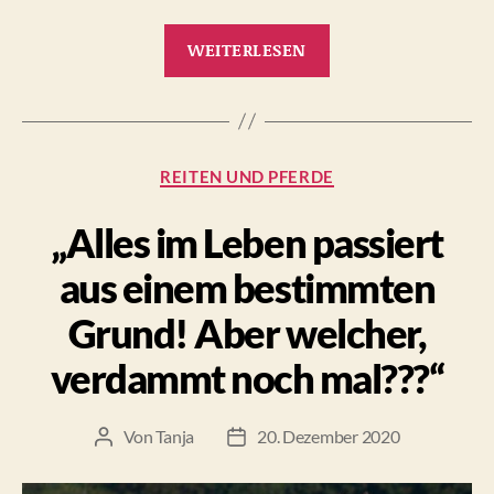
„„Wenn
WEITERLESEN
dir
dein
Spiegelbild
nicht
Kategorien
REITEN UND PFERDE
gefällt,
dann
„Alles im Leben passiert
musst
du
aus einem bestimmten
etwas
Grund! Aber welcher,
an
dir
verdammt noch mal???“
ändern““
Von
Tanja
20. Dezember 2020
Beitragsautor
Beitragsdatum