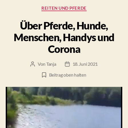
Nase
Kategorien
REITEN UND PFERDE
gehört
vor
Über Pferde, Hunde,
die
Senkrechte.“
Menschen, Handys und
Corona
Von
Tanja
18. Juni 2021
Beitragsautor
Beitragsdatum
Beitrag oben halten