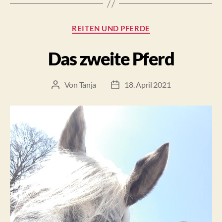
fertig
macht,
Kategorien
REITEN UND PFERDE
der
macht
Das zweite Pferd
ein
Pferd
Von
Tanja
18. April 2021
fertig.““
Beitragsautor
Beitragsdatum