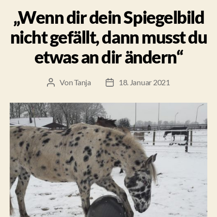
„Natürliche
„Wenn dir dein Spiegelbild
Schiefe““
nicht gefällt, dann musst du
etwas an dir ändern“
Von
Tanja
18. Januar 2021
Beitragsautor
Beitragsdatum