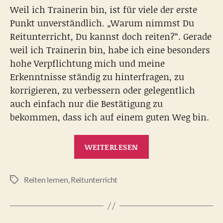
Weil ich Trainerin bin, ist für viele der erste
Punkt unverständlich. „Warum nimmst Du
Reitunterricht, Du kannst doch reiten?“. Gerade
weil ich Trainerin bin, habe ich eine besonders
hohe Verpflichtung mich und meine
Erkenntnisse ständig zu hinterfragen, zu
korrigieren, zu verbessern oder gelegentlich
auch einfach nur die Bestätigung zu
bekommen, dass ich auf einem guten Weg bin.
„Über
WEITERLESEN
Trainer
und
Reiten lernen
,
Reitunterricht
Schüler
Schlagwörter
und
Pferde“